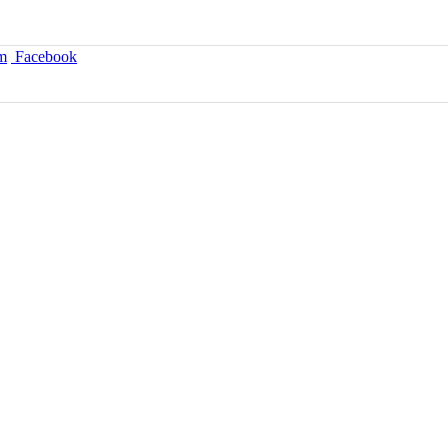
m
Facebook