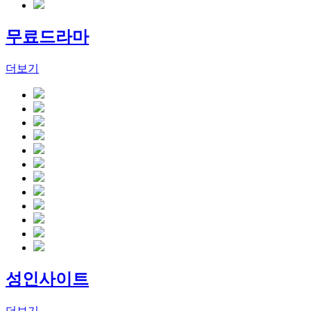
무료드라마
더보기
성인사이트
더보기