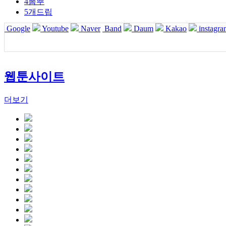
4
뽐뿌
5
개드립
Google
Youtube
Naver
Band
Daum
Kakao
instagra
웹툰사이트
더보기