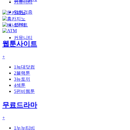
커뮤니티
먹튀검증
토렌트
커뮤니티
웹툰사이트
+
1
늑대닷컴
2
블랙툰
3
뉴토끼
4
섹툰
5
펀비웹툰
무료드라마
+
1
누누티비