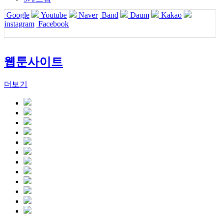
Google
Youtube
Naver
Band
Daum
Kakao
instagram
Facebook
웹툰사이트
더보기