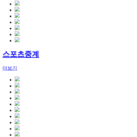
스포츠중계
더보기