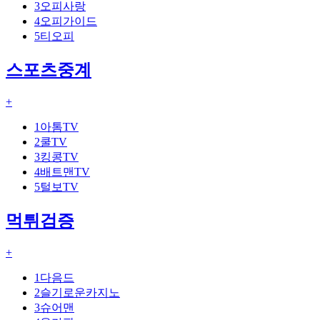
3
오피사랑
4
오피가이드
5
티오피
스포츠중계
+
1
아톰TV
2
쿨TV
3
킹콩TV
4
배트맨TV
5
털보TV
먹튀검증
+
1
다음드
2
슬기로운카지노
3
슈어맨