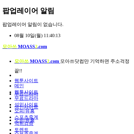
팝업레이어 알림
팝업레이어 알림이 없습니다.
08월 10일(월)
11:40:14
모아쓰
MOASS
2
.com
모아쓰
MOASS
2
.com
모아쓰닷컴만 기억하면 주소걱정
끝!!
웹툰사이트
메인
웹툰사이트
무료드라마
무료드라마
성인사이트
성인사이트
오피/유흥
스포츠중계
오피/유흥
먹튀검증
토렌트
스포츠중계