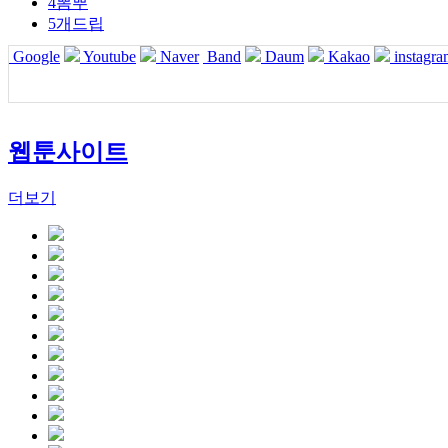
4
뽐뿌
5
개드립
Google
Youtube
Naver
Band
Daum
Kakao
instagra
웹툰사이트
더보기