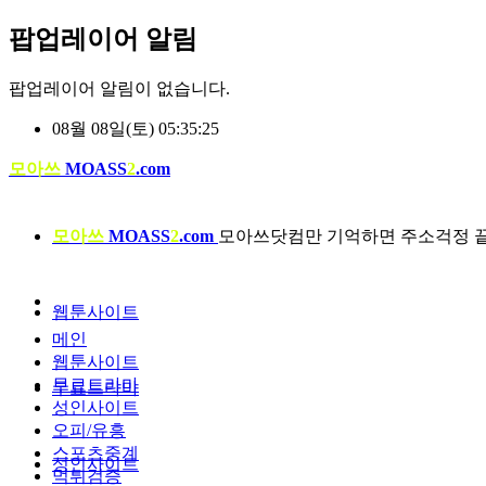
팝업레이어 알림
팝업레이어 알림이 없습니다.
08월 08일(토)
05:35:26
모아쓰
MOASS
2
.com
모아쓰
MOASS
2
.com
모아쓰닷컴만 기억하면 주소걱정 끝
웹툰사이트
메인
웹툰사이트
무료드라마
무료드라마
성인사이트
오피/유흥
스포츠중계
성인사이트
먹튀검증