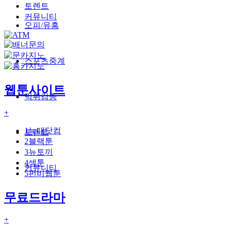
토렌트
커뮤니티
오피/유흥
스포츠중계
웹툰사이트
먹튀검증
+
1
늑대닷컴
토렌트
2
블랙툰
3
뉴토끼
4
섹툰
커뮤니티
5
펀비웹툰
무료드라마
+