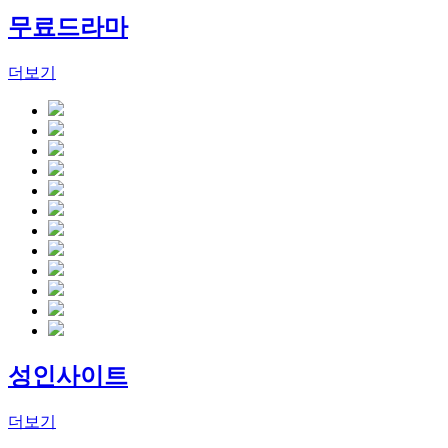
무료드라마
더보기
성인사이트
더보기