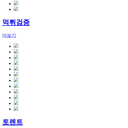
먹튀검증
더보기
토렌트