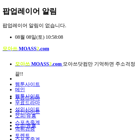
팝업레이어 알림
팝업레이어 알림이 없습니다.
08월 08일(토)
10:58:09
모아쓰
MOASS
2
.com
모아쓰
MOASS
2
.com
모아쓰닷컴만 기억하면 주소걱정
끝!!
웹툰사이트
메인
웹툰사이트
무료드라마
무료드라마
성인사이트
성인사이트
오피/유흥
스포츠중계
오피/유흥
먹튀검증
토렌트
스포츠중계