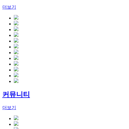
더보기
커뮤니티
더보기