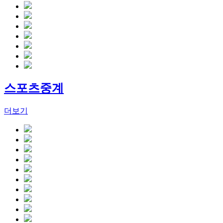
스포츠중계
더보기