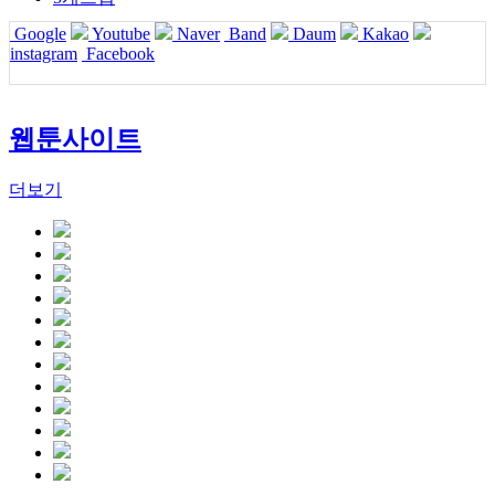
Google
Youtube
Naver
Band
Daum
Kakao
instagram
Facebook
웹툰사이트
더보기