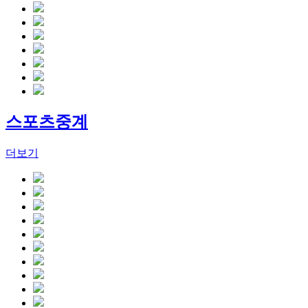
스포츠중계
더보기