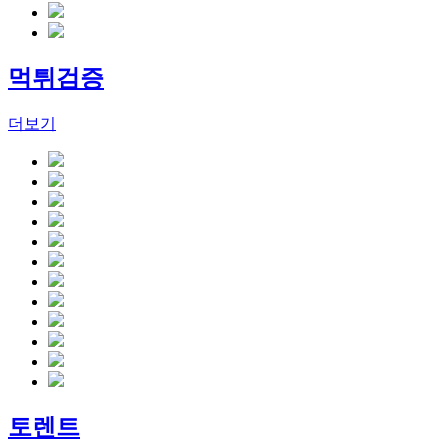
먹튀검증
더보기
토렌트