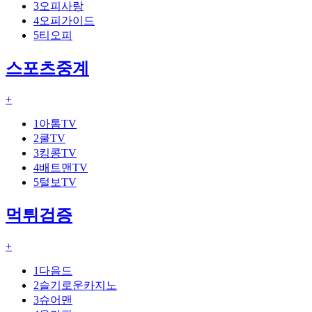
3
오피사랑
4
오피가이드
5
티오피
스포츠중계
+
1
아톰TV
2
쿨TV
3
킹콩TV
4
배트맨TV
5
털보TV
먹튀검증
+
1
다음드
2
슬기로운카지노
3
슈어맨