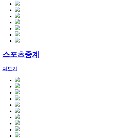
스포츠중계
더보기