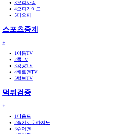
3
오피사랑
4
오피가이드
5
티오피
스포츠중계
+
1
아톰TV
2
쿨TV
3
킹콩TV
4
배트맨TV
5
털보TV
먹튀검증
+
1
다음드
2
슬기로운카지노
3
슈어맨