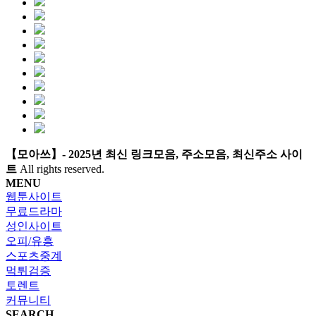
【모아쓰】- 2025년 최신 링크모음, 주소모음, 최신주소 사이
트
All rights reserved.
MENU
웹툰사이트
무료드라마
성인사이트
오피/유흥
스포츠중계
먹튀검증
토렌트
커뮤니티
SEARCH