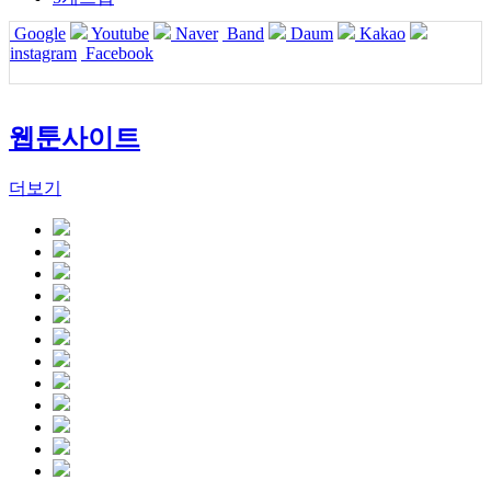
Google
Youtube
Naver
Band
Daum
Kakao
instagram
Facebook
웹툰사이트
더보기