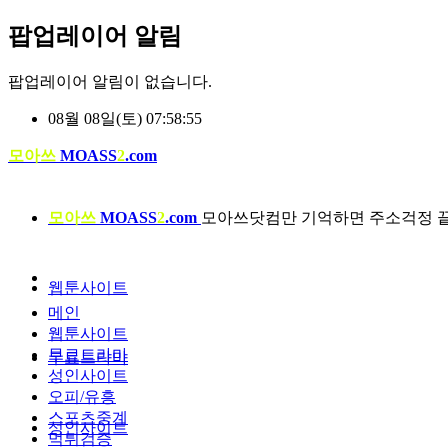
팝업레이어 알림
팝업레이어 알림이 없습니다.
08월 08일(토)
07:58:56
모아쓰
MOASS
2
.com
모아쓰
MOASS
2
.com
모아쓰닷컴만 기억하면 주소걱정 끝
웹툰사이트
메인
웹툰사이트
무료드라마
무료드라마
성인사이트
오피/유흥
스포츠중계
성인사이트
먹튀검증