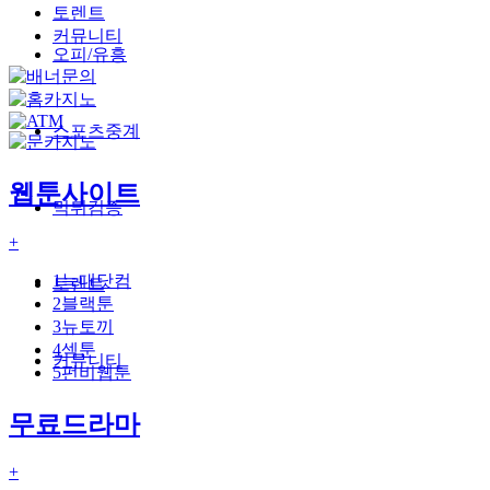
토렌트
커뮤니티
오피/유흥
스포츠중계
웹툰사이트
먹튀검증
+
1
늑대닷컴
토렌트
2
블랙툰
3
뉴토끼
4
섹툰
커뮤니티
5
펀비웹툰
무료드라마
+