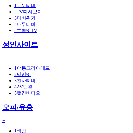
1
누누티비
2
TV다시보자
3
티비위키
4
마루티비
5
호빵넷TV
성인사이트
+
1
야동코리아레드
2
밍키넷
3
천사티비
4
AV탑걸
5
빨간비디오
오피/유흥
+
1
섹밤