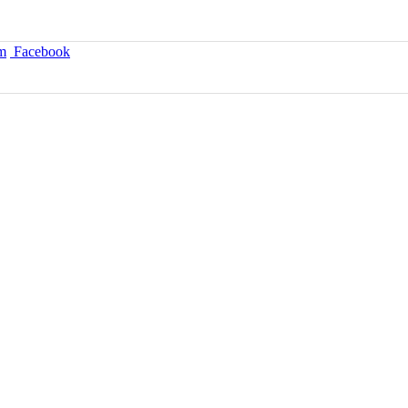
m
Facebook