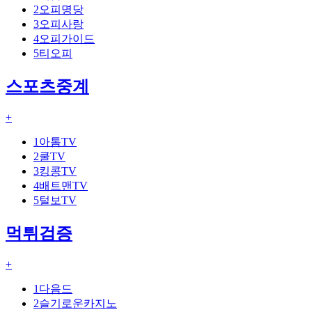
2
오피명당
3
오피사랑
4
오피가이드
5
티오피
스포츠중계
+
1
아톰TV
2
쿨TV
3
킹콩TV
4
배트맨TV
5
털보TV
먹튀검증
+
1
다음드
2
슬기로운카지노