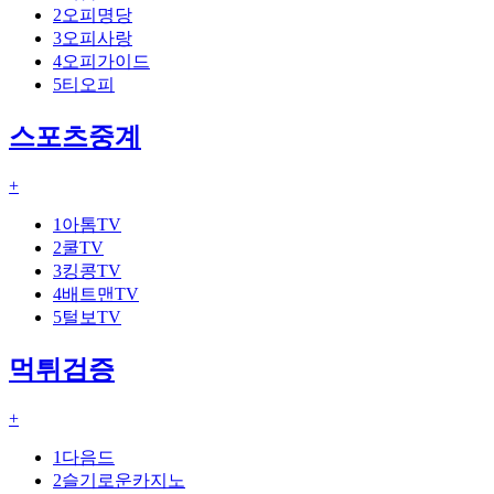
2
오피명당
3
오피사랑
4
오피가이드
5
티오피
스포츠중계
+
1
아톰TV
2
쿨TV
3
킹콩TV
4
배트맨TV
5
털보TV
먹튀검증
+
1
다음드
2
슬기로운카지노