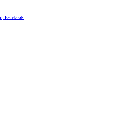
m
Facebook