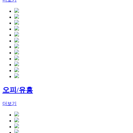
오피/유흥
더보기