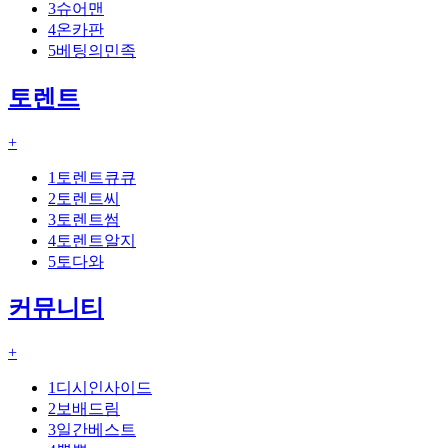
3
슈어맨
4
온카판
5
베팅의민족
토렌트
+
1
토렌트큐큐
2
토렌트씨
3
토렌트썸
4
토렌트알지
5
토다와
커뮤니티
+
1
디시인사이드
2
보배드림
3
일간베스트