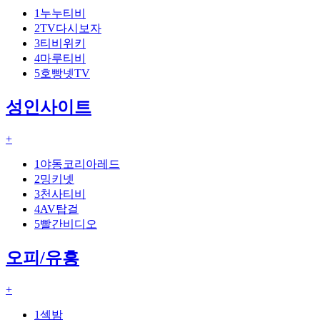
1
누누티비
2
TV다시보자
3
티비위키
4
마루티비
5
호빵넷TV
성인사이트
+
1
야동코리아레드
2
밍키넷
3
천사티비
4
AV탑걸
5
빨간비디오
오피/유흥
+
1
섹밤